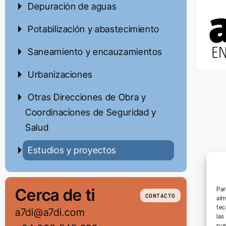
Depuración de aguas
Potabilización y abastecimiento
Saneamiento y encauzamientos
Urbanizaciones
Otras Direcciones de Obra y
Coordinaciones de Seguridad y
Salud
Estudios y proyectos
Par
Cerca de ti
CONTACTO
alm
tec
a7di@a7di.com
las
pue