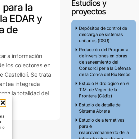
Estudios y
 para la
proyectos
 la EDAR y
ta de
Depósitos de control de
descarga de sistemas
unitarios (DSU)
Redacción del Programa
ar a información
de Inversiones en obras
de saneamiento del
de los colectores en
Consorci per a la Defensa
e Castellolí. Se trata
de la Conca del Riu Besòs
antea integrada
Estudio Hidrológico en el
T.M. de Veger de la
rga la totalidad del
Frontera (Cádiz)
Estudio de detalle del
Sistema Abrera
ara
Estudio de alternativas
s
para el
n o
reaprovechamiento de la
infraestructura de una