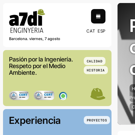
Saltar
contenido
al
contenido
CAT
ESP
Barcelona. viernes, 7 agosto
Pasión por la Ingeniería.
CALIDAD
Respeto por el Medio
HISTORIA
Ambiente.
H
Pr
C
Experiencia
PROYECTOS