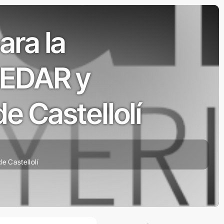
ara la
 EDAR y
de Castellolí
e Castellolí