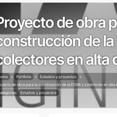
Proyecto de obra p
construcción de la
colectores en alta 
ome
Portfolio
Estudios y proyectos
oyecto de obra para la construcción de la EDAR y colectores en alta d
ategorías:
Estudios y proyectos