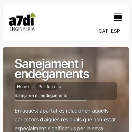
Skip
contingut
to
content
CAT
ESP
Sanejament i
endegaments
Home
Portfolio
Sanejament i endegaments
En aquest apartat es relacionen aquells
col·lectors d’aigües residuals que han estat
especialment significatius per la seva