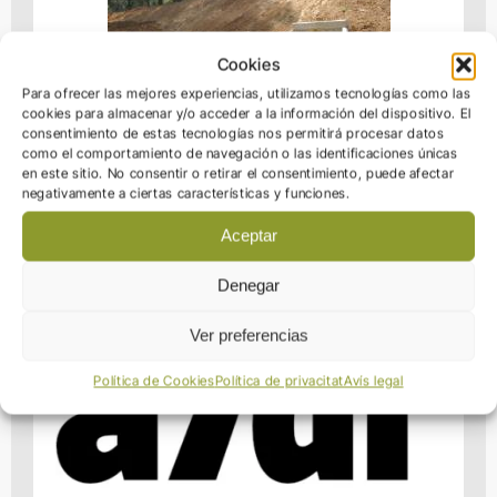
Cookies
Para ofrecer las mejores experiencias, utilizamos tecnologías como las
cookies para almacenar y/o acceder a la información del dispositivo. El
consentimiento de estas tecnologías nos permitirá procesar datos
como el comportamiento de navegación o las identificaciones únicas
Obres de canalització d’aigües
en este sitio. No consentir o retirar el consentimiento, puede afectar
pluvials del Polígon Industrial Sant
negativamente a ciertas características y funciones.
Ermengol II a Abrera
Aceptar
Denegar
Ver preferencias
Política de Cookies
Política de privacitat
Avís legal