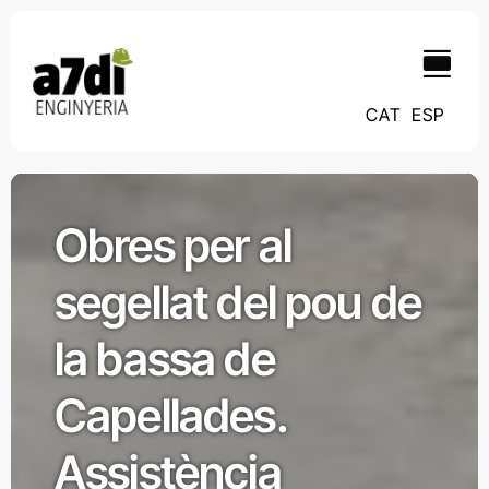
Skip
contingut
to
content
CAT
ESP
Obres per al
segellat del pou de
la bassa de
Capellades.
Assistència