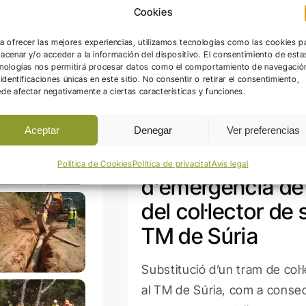
Cookies
recció d’Obra i Coordinació de Seguretat i Salut de les obres d’emerg
ategories:
Altres Direccions d'Obra i Coordinacions de Seguretat i 
a ofrecer las mejores experiencias, utilizamos tecnologías como las cookies p
acenar y/o acceder a la información del dispositivo. El consentimiento de esta
nologías nos permitirá procesar datos como el comportamiento de navegació
 identificaciones únicas en este sitio. No consentir o retirar el consentimiento,
de afectar negativamente a ciertas características y funciones.
Direcció d’Obra i
Aceptar
Denegar
Ver preferencias
Coordinació de S
Salut de les obre
Política de Cookies
Política de privacitat
Avís legal
d’emergència de
del col·lector de
TM de Súria
Substitució d’un tram de col·
al TM de Súria, com a conse