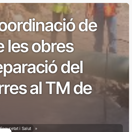
Coordinació de
e les obres
paració del
rres al TM de
Seguretat i Salut