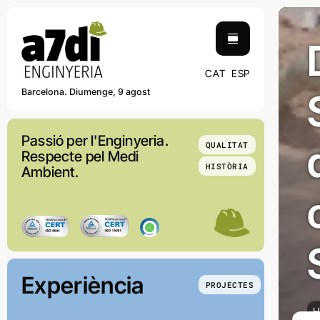
Skip
contingut
to
content
CAT
ESP
Barcelona. Diumenge, 9 agost
Passió per l'Enginyeria.
QUALITAT
Respecte pel Medi
HISTÒRIA
Ambient.
Experiència
PROJECTES
H