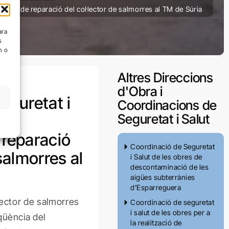
ència de reparació del col·lector de salmorres al TM de Súria
Salut
ara
s
n o
Altres Direccions
d'Obra i
eguretat i
Coordinacions de
Seguretat i Salut
s
 reparació
Coordinació de Seguretat
 salmorres al
i Salut de les obres de
descontaminació de les
aigües subterrànies
d’Esparreguera
lector de salmorres
Coordinació de seguretat
i salut de les obres per a
qüència del
la realització de