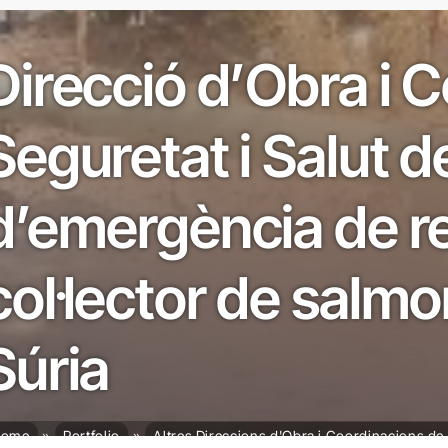
Direcció d’Obra i 
Seguretat i Salut d
d’emergència de re
col·lector de salmo
Súria
ome
Portfolio
Altres Direccions d'Obra i Coordinacions de 