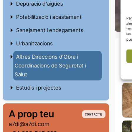
Depuració d'aigües
Di
C
Potabilització i abastament
Par
alm
tec
Sanejament i endegaments
las
pue
Urbanitzacions
Altres Direccions d'Obra i
Coordinacions de Seguretat i
Salut
Estudis i projectes
A prop teu
CONTACTE
a7di@a7di.com