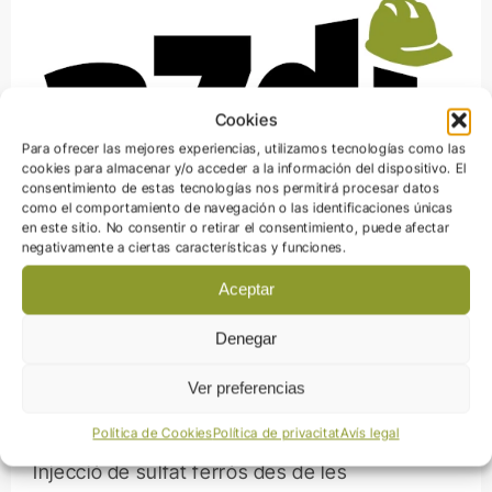
Cookies
Para ofrecer las mejores experiencias, utilizamos tecnologías como las
cookies para almacenar y/o acceder a la información del dispositivo. El
consentimiento de estas tecnologías nos permitirá procesar datos
como el comportamiento de navegación o las identificaciones únicas
en este sitio. No consentir o retirar el consentimiento, puede afectar
negativamente a ciertas características y funciones.
Aceptar
Coordinació de Seguretat i Salut
Denegar
de les obres de descontaminació
Ver preferencias
de les aigües subterrànies
d’Esparreguera
Política de Cookies
Política de privacitat
Avís legal
Injecció de sulfat ferrós des de les