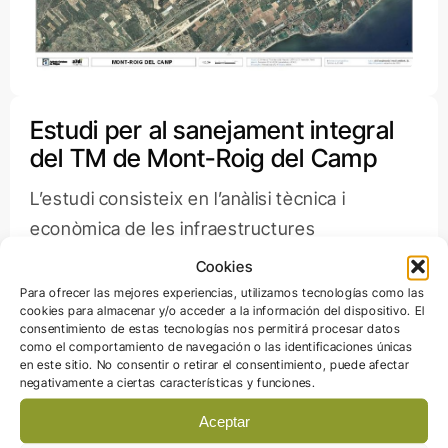
Estudi per al sanejament integral
del TM de Mont-Roig del Camp
L’estudi consisteix en l’anàlisi tècnica i
econòmica de les infraestructures
necessàries, a curt i llarg termini, per al
Cookies
sanejament de les aigües residuals de Mont-
Para ofrecer las mejores experiencias, utilizamos tecnologías como las
cookies para almacenar y/o acceder a la información del dispositivo. El
roig del Camp.
consentimiento de estas tecnologías nos permitirá procesar datos
La solució s’articula al voltant de la depuradora
como el comportamiento de navegación o las identificaciones únicas
en este sitio. No consentir o retirar el consentimiento, puede afectar
existent a la zona costanera i d’una nova EDAR
negativamente a ciertas características y funciones.
al costat de l’autopista AP-7.
Aceptar