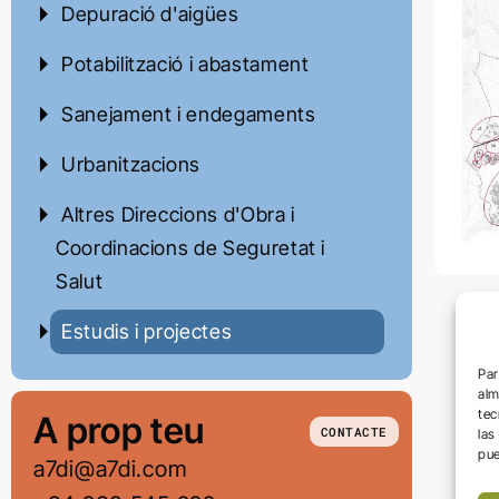
Depuració d'aigües
Potabilització i abastament
Sanejament i endegaments
Urbanitzacions
Altres Direccions d'Obra i
Coordinacions de Seguretat i
Salut
Estudis i projectes
Par
alm
tec
A prop teu
CONTACTE
las
pue
a7di@a7di.com