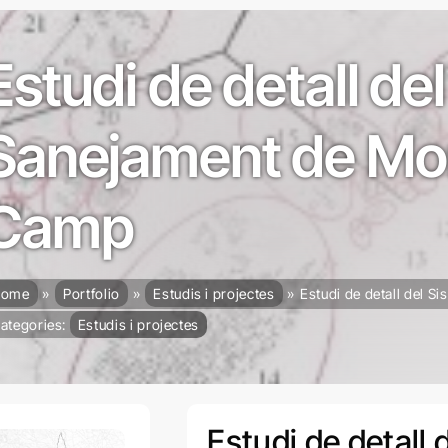
Estudi de detall de
Sanejament de Mon
Camp
ome
Portfolio
Estudis i projectes
Estudi de detall del 
ategories:
Estudis i projectes
Estudi de detall 