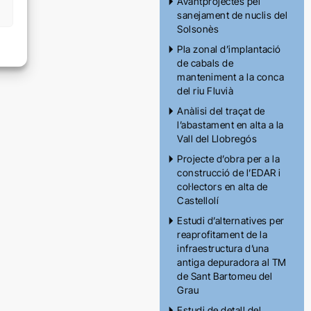
Avantprojectes pel
sanejament de nuclis del
Solsonès
Pla zonal d’implantació
de cabals de
manteniment a la conca
del riu Fluvià
Anàlisi del traçat de
l’abastament en alta a la
Vall del Llobregós
Projecte d’obra per a la
construcció de l’EDAR i
col·lectors en alta de
Castellolí
Estudi d’alternatives per
reaprofitament de la
infraestructura d’una
antiga depuradora al TM
de Sant Bartomeu del
Grau
Estudi de detall del