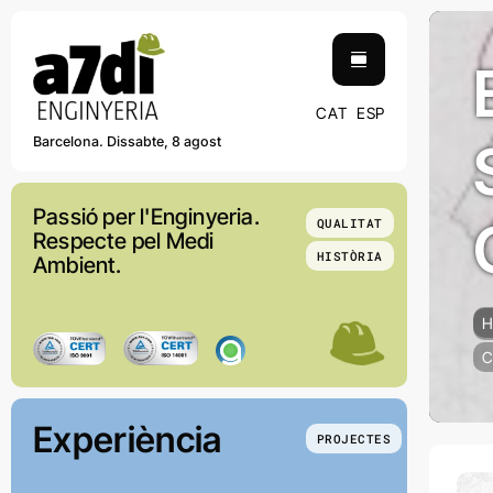
Skip
contingut
to
content
CAT
ESP
Barcelona. Dissabte, 8 agost
Passió per l'Enginyeria.
QUALITAT
Respecte pel Medi
HISTÒRIA
Ambient.
H
C
Experiència
PROJECTES