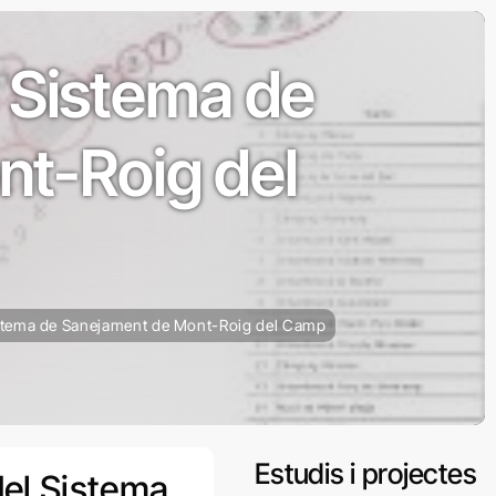
l Sistema de
t-Roig del
Sistema de Sanejament de Mont-Roig del Camp
Estudis i projectes
del Sistema