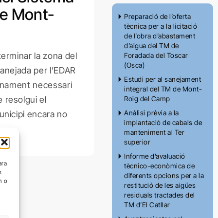
e Mont-
Preparació de l’oferta
tècnica per a la licitació
de l’obra d’abastament
d’aigua del TM de
terminar la zona del
Foradada del Toscar
(Osca)
sanejada per l’EDAR
Estudi per al sanejament
ionament necessari
integral del TM de Mont-
 resolgui el
Roig del Camp
Anàlisi prèvia a la
unicipi encara no
implantació de cabals de
manteniment al Ter
superior
Informe d’avaluació
ara
tècnico-econòmica de
s
diferents opcions per a la
n o
restitució de les aigües
residuals tractades del
TM d’El Catllar