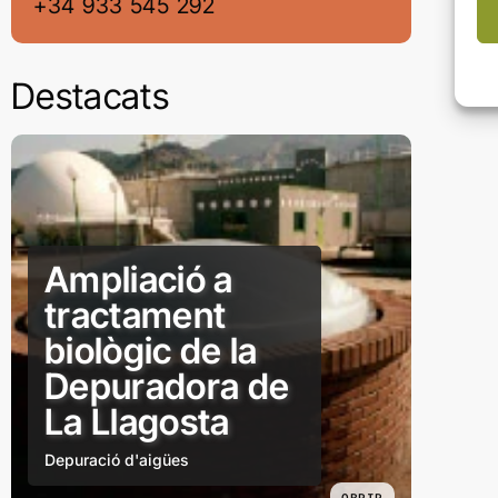
+34 933 545 292
Destacats
Ampliació a
tractament
biològic de la
Depuradora de
La Llagosta
Depuració d'aigües
OBRIR